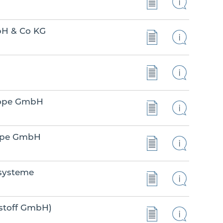
H & Co KG
rope GmbH
rope GmbH
systeme
stoff GmbH)