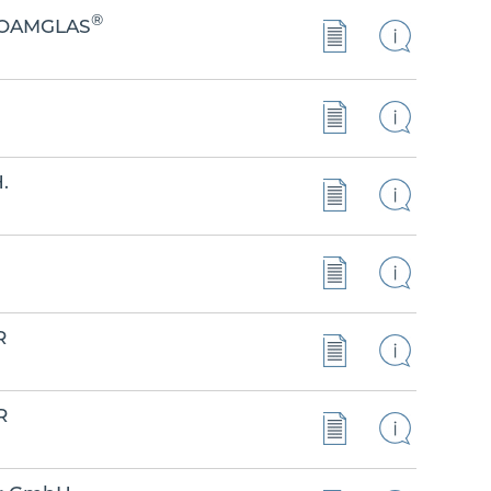
®
FOAMGLAS
.
R
R