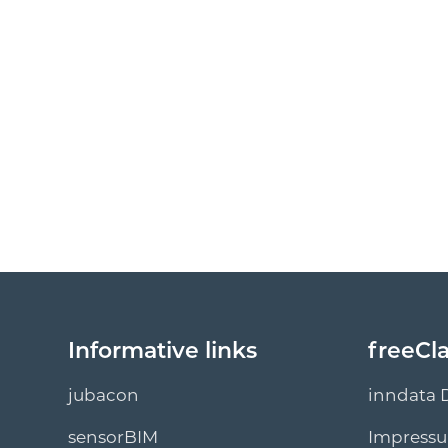
Informative links
freeCl
jubacon
inndata 
sensorBIM
Impress