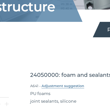
structure
P
24050000: foam and sealant
A641 -
Adjustment suggestion
PU foams
joint sealants, silicone
e