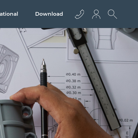
ational
Download
+43 512 362233
info@euro­bau.com
inndata