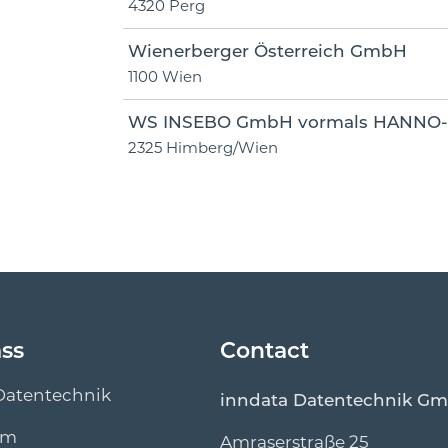
4320 Perg
Wienerberger Österreich GmbH
1100 Wien
WS INSEBO GmbH vormals HANNO-
2325 Himberg/Wien
ass
Contact
Datentechnik
inndata Datentechnik G
um
Amraserstraße 25