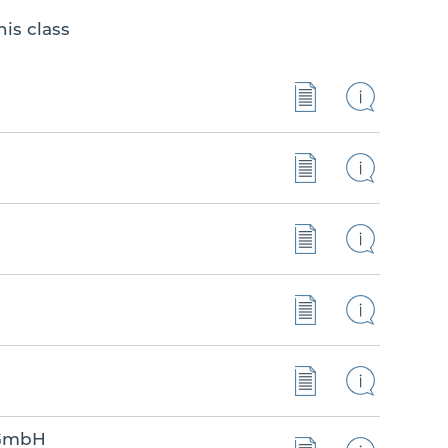
is class
 GmbH